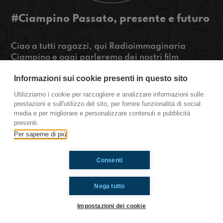
#Ciampino Passato, presente e futuro
Ciao a tutti ragazzi, qui Radioimmaginaria
Ciampino e oggi parleremo dei nostri film
preferiti, dei nostri glow ups (c'è da piangere),
Informazioni sui cookie presenti in questo sito
ma soprattutto di come ci vediamo tra 10 anni,
dove abiteremo, che lavoro faremo o se saremo
Utilizziamo i cookie per raccogliere e analizzare informazioni sulle
sotto a un ponte.
prestazioni e sull'utilizzo del sito, per fornire funzionalità di social
media e per migliorare e personalizzare contenuti e pubblicità
Ciampino
presenti.
Per saperne di più
Ti è piaciuto? Condividilo!
Consenti
Nega tutto
Impostazioni dei cookie