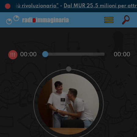
atto più rivoluzionario”
-
Dal MUR 25,5 milioni per attrar
00:00
00:00
!!!