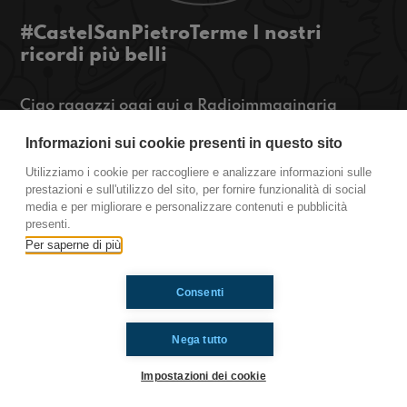
#CastelSanPietroTerme I nostri
ricordi più belli
Ciao ragazzi oggi qui a Radioimmaginaria
Castel San Pietro Terme oggi parliamo dei nostri
Informazioni sui cookie presenti in questo sito
ricordi più emozionanti e delle scelte più difficili
che abbiamo preso. Se volete ascoltarci
Utilizziamo i cookie per raccogliere e analizzare informazioni sulle
seguiteci!
prestazioni e sull'utilizzo del sito, per fornire funzionalità di social
media e per migliorare e personalizzare contenuti e pubblicità
Castel San Pietro Terme
presenti.
Per saperne di più
Ti è piaciuto? Condividilo!
Consenti
Nega tutto
Impostazioni dei cookie