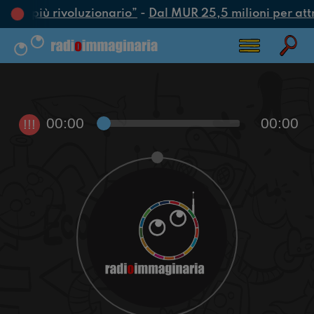
’atto più rivoluzionario”
-
Dal MUR 25,5 milioni per attrar
00:00
00:00
!!!