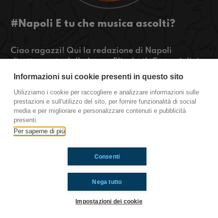
#Napoli E tu che musica ascolti?
Ciao ragazzi! Qui la redazione di Napoli
direttamente dalla barca Elisabeth Caracciolini.
Oggi vi parliamo di musica e di quello che
Informazioni sui cookie presenti in questo sito
ascoltiamo in base alle nostre emozioni. E tu che
Utilizziamo i cookie per raccogliere e analizzare informazioni sulle
musica ascolti in base alle tue emozioni?
prestazioni e sull'utilizzo del sito, per fornire funzionalità di social
media e per migliorare e personalizzare contenuti e pubblicità
Napoli
presenti.
Per saperne di più
Ti è piaciuto? Condividilo!
Consenti
Nega tutto
Impostazioni dei cookie