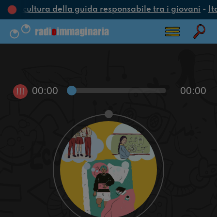
una cultura della guida responsabile tra i giovani
-
It
00:00
00:00
!!!