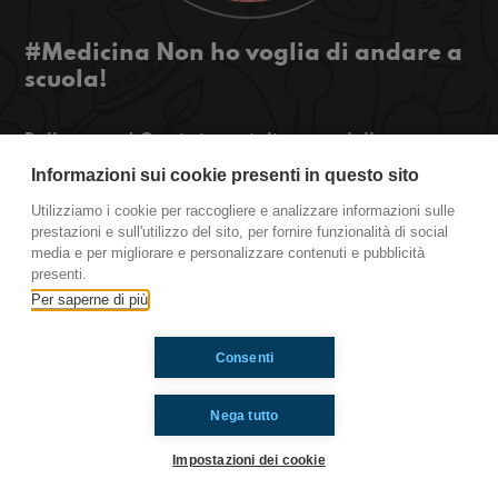
#Medicina Non ho voglia di andare a
scuola!
Bella regaz! Oggi vi consiglieremo delle scuse
per saltare scuola. Poi Mattia ci spiegerà il
Informazioni sui cookie presenti in questo sito
significato di alcuni detti famosi. Voi con che
Utilizziamo i cookie per raccogliere e analizzare informazioni sulle
scuse saltate scuola? Stay tuned!
prestazioni e sull'utilizzo del sito, per fornire funzionalità di social
media e per migliorare e personalizzare contenuti e pubblicità
Medicina
presenti.
Per saperne di più
Ti è piaciuto? Condividilo!
Consenti
Nega tutto
Impostazioni dei cookie