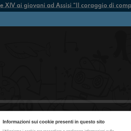
IV ai giovani ad Assisi “Il coraggio di compier
Informazioni sui cookie presenti in questo sito