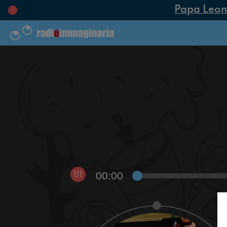
Papa Leone X
00:00
!!!