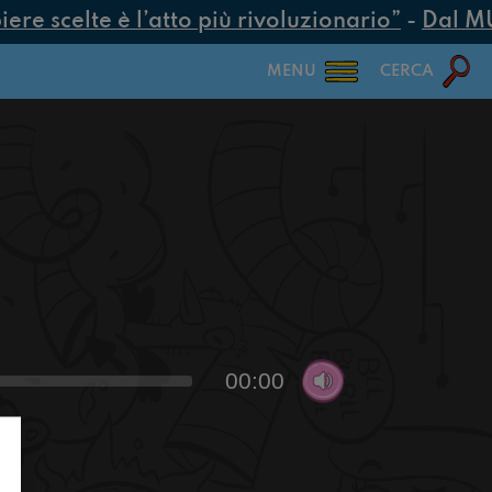
e scelte è l’atto più rivoluzionario”
-
Dal MUR 
MENU
CERCA
00:00