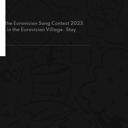
or the Eurovision Song Contest 2023.
es in the Eurovision Village. Stay