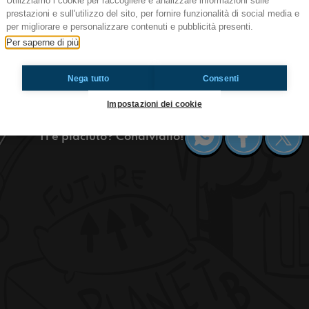
Utilizziamo i cookie per raccogliere e analizzare informazioni sulle
prestazioni e sull'utilizzo del sito, per fornire funzionalità di social media e
#Check-In Crazy fans
per migliorare e personalizzare contenuti e pubblicità presenti.
Per saperne di più
Hi Guys! This is Radioimmaginaria, we’re here f
Today we’re going to talk about fans and countri
Nega tutto
Consenti
tuned!
Impostazioni dei cookie
Ti è piaciuto? Condividilo!