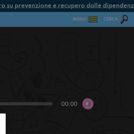
 su prevenzione e recupero dalle dipendenze c
MENU
CERCA
00:00