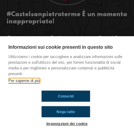
#Castelsanpietroterme È un momento
inappropriato!
Ciao a tutti siamo Radioimmaginaria Castel San
Pietro Terme e oggi parliamo di situazioni
Informazioni sui cookie presenti in questo sito
imbarazzanti. Non vi diciamo nulla restate con
Utilizziamo i cookie per raccogliere e analizzare informazioni sulle
noi!
prestazioni e sull'utilizzo del sito, per fornire funzionalità di social
media e per migliorare e personalizzare contenuti e pubblicità
Castel San Pietro Terme
presenti.
Per saperne di più
Ti è piaciuto? Condividilo!
Consenti
Nega tutto
Impostazioni dei cookie