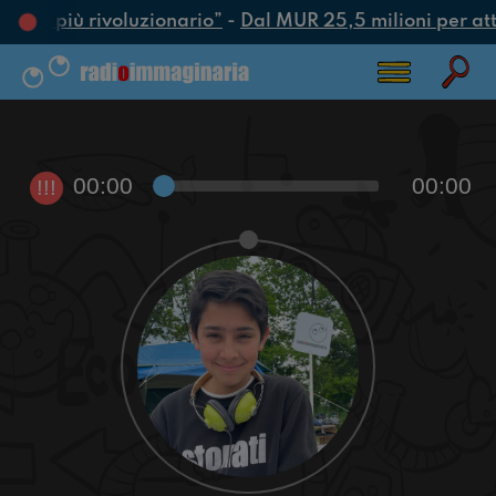
’atto più rivoluzionario”
-
Dal MUR 25,5 milioni per attra
00:00
00:00
!!!