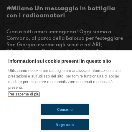
#Milano Un messaggio in bottiglia
con i radioamatori
Ciao a tutti amici immaginari! Oggi siamo a
Cormano, al parco della Balossa per festeggiare
San Giorgio insieme agli scout e ad ARI;
l'Associazione Radioamatori Italiani. In questa
puntata abbiamo intervistato alcuni capi scout e
Informazioni sui cookie presenti in questo sito
Matteo La Torre; manager di ARI e capo scout.
Restate connessi!
Utilizziamo i cookie per raccogliere e analizzare informazioni sulle
prestazioni e sull'utilizzo del sito, per fornire funzionalità di social
https://www.radioimmaginaria.it
media e per migliorare e personalizzare contenuti e pubblicità
presenti.
Milano
Per saperne di più
Consenti
Ti è piaciuto? Condividilo!
Nega tutto