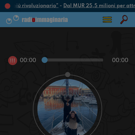
atto più rivoluzionario”
-
Dal MUR 25,5 milioni per attrar
00:00
00:00
!!!