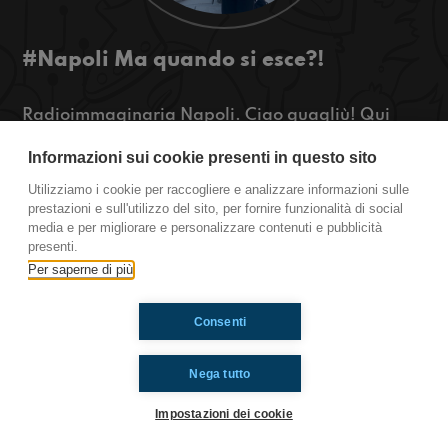
#Napoli Ma quando si esce?!
Radioimmaginaria Napoli. Ciao guagliù! Qui
dall’antenna di Napoli vi parliamo di amici: i
Informazioni sui cookie presenti in questo sito
vostri che tipi sono quando devono uscire? Oggi
vi diremo un po’ i nostri, ascoltate qui!
Utilizziamo i cookie per raccogliere e analizzare informazioni sulle
prestazioni e sull'utilizzo del sito, per fornire funzionalità di social
Napoli
media e per migliorare e personalizzare contenuti e pubblicità
presenti.
Per saperne di più
Ti è piaciuto? Condividilo!
Consenti
Nega tutto
Impostazioni dei cookie