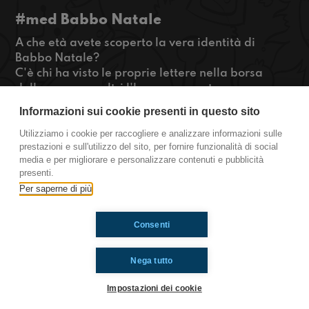
#med Babbo Natale
A che età avete scoperto la vera identità di
Babbo Natale?
C'è chi ha visto le proprie lettere nella borsa
della mamma, altri l'hanno scoperto a
scuola...ma questo è sempre un trauma!
Informazioni sui cookie presenti in questo sito
Un po' di aria natalizia in questa puntata, ma
non solo!
Utilizziamo i cookie per raccogliere e analizzare informazioni sulle
prestazioni e sull'utilizzo del sito, per fornire funzionalità di social
Buon ascolto!
media e per migliorare e personalizzare contenuti e pubblicità
presenti.
Medicina.
Per saperne di più
Consenti
Ti è piaciuto? Condividilo!
Nega tutto
Impostazioni dei cookie