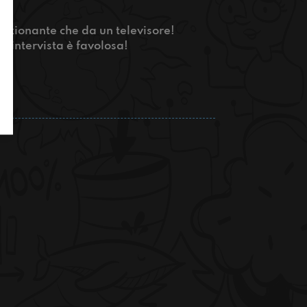
ozionante che da un televisore!
t'intervista è favolosa!