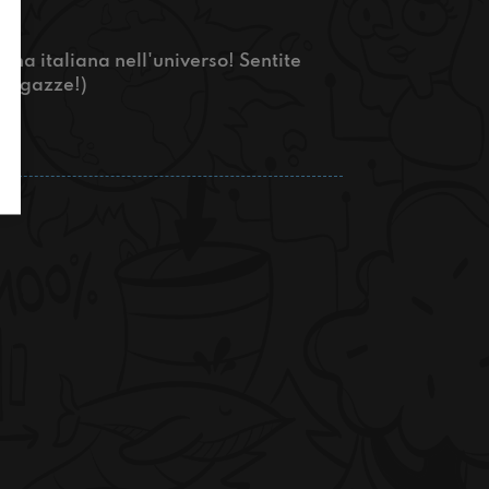
nna italiana nell'universo! Sentite
o ragazze!)