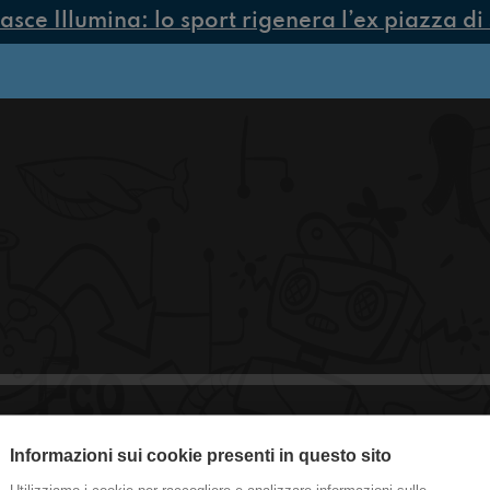
ce Illumina: lo sport rigenera l’ex piazza di 
Informazioni sui cookie presenti in questo sito