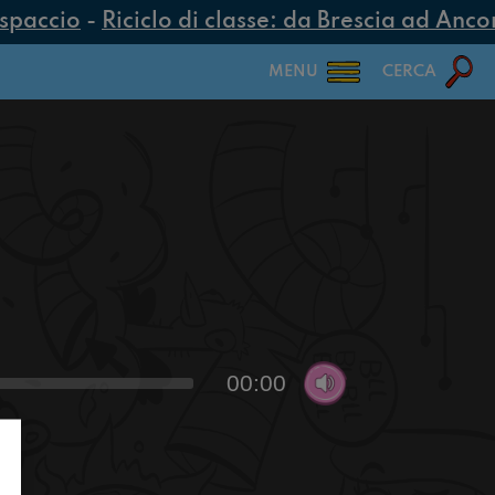
spaccio
-
Riciclo di classe: da Brescia ad Ancona
MENU
CERCA
00:00