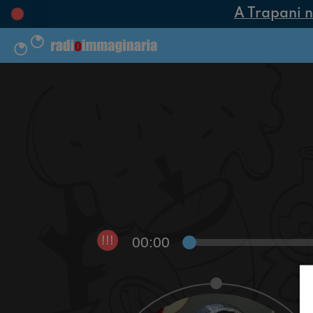
A Trapani nas
00:00
!!!