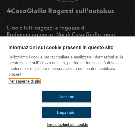
#CasaGialla Ragazzi sull'autobus
Ciao a tutti ragazzi e ragazze di
Radioimmaginaria. Noi di Casa Gialla, oggi,
parleremo di cose strane che succedono
Informazioni sui cookie presenti in questo sito
sull'autobus e successivamente di cose che fanno
le ragazze e ragazzi che danno fastidio ai
Utilizziamo i cookie per raccogliere e analizzare informazioni sulle
ragazzi e ragazze.
prestazioni e sull'utilizzo del sito, per fornire funzionalità di social
media e per migliorare e personalizzare contenuti e pubblicità
Casa Gialla
presenti.
Per saperne di più
Ti è piaciuto? Condividilo!
Consenti
Nega tutto
Impostazioni dei cookie