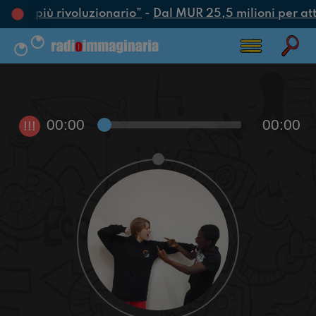
’atto più rivoluzionario”
-
Dal MUR 25,5 milioni per attra
00:00
00:00
!!!