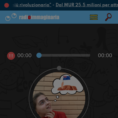
’atto più rivoluzionario”
-
Dal MUR 25,5 milioni per attrar
00:00
00:00
!!!