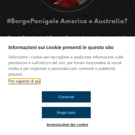
#BorgoPanigale America o Australia?
Ciao! Oggi noi di Borgo Panigale parleremo della
nostra opinione sull'inquinamento e dove
Informazioni sui cookie presenti in questo sito
vogliamo vivere... Per sapere tutto ascoltateci!
Utilizziamo i cookie per raccogliere e analizzare informazioni sulle
prestazioni e sull'utilizzo del sito, per fornire funzionalità di social
Borgo Panigale
media e per migliorare e personalizzare contenuti e pubblicità
presenti.
Per saperne di più
Ti è piaciuto? Condividilo!
Consenti
Nega tutto
Impostazioni dei cookie