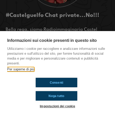
#Castelguelfo Chat private...No!!!
Bella rega, siamo Radioimmaginaria Castel
Guelfo e oggi parleremo di quello che è successo
Informazioni sui cookie presenti in questo sito
a Vittoria Martinez, di viaggi nel tempo e dei
misteri dietro ľalgoritmo di Tik Tok.
Utilizziamo i cookie per raccogliere e analizzare informazioni sulle
prestazioni e sull'utilizzo del sito, per fornire funzionalità di social
Castel Guelfo
media e per migliorare e personalizzare contenuti e pubblicità
presenti.
Per saperne di più
Ti è piaciuto? Condividilo!
Consenti
Nega tutto
Impostazioni dei cookie