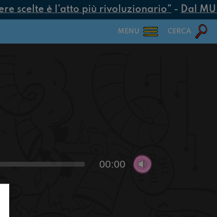
 scelte è l’atto più rivoluzionario”
-
Dal MUR 2
MENU
CERCA
00:00