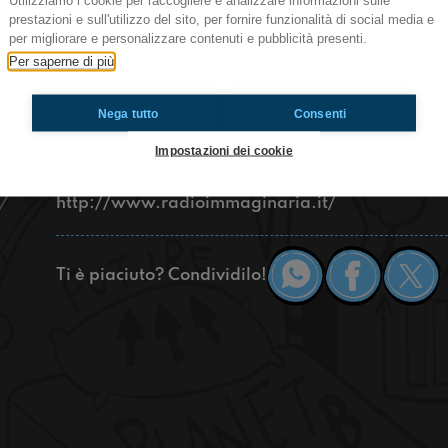
Utilizziamo i cookie per raccogliere e analizzare informazioni sulle
prestazioni e sull'utilizzo del sito, per fornire funzionalità di social media e
Bella rega! Nel nostro ultimo giorno a Sanremo, 
per migliorare e personalizzare contenuti e pubblicità presenti.
casa, abbiamo intervistato Gino Castaldo, condu
Per saperne di più
musicale che ci ha raccontato i dietro le quinte d
giorni. Se volete approfondire ci ha raccontato
Nega tutto
Consenti
"Caffè Sanremo" commentando le serate del festi
https://www.raiplaysound.it/programmi/caffe
Impostazioni dei cookie
con noi!
http://www.radioimmaginaria.it/
Ti è piaciuto? Condividilo!