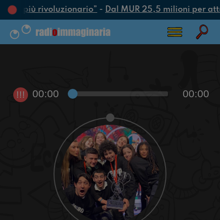
’atto più rivoluzionario”
-
Dal MUR 25,5 milioni per attrar
00:00
00:00
!!!