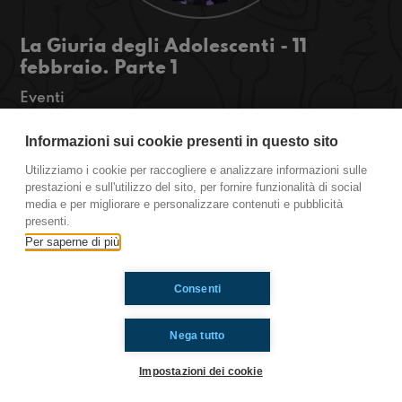
La Giuria degli Adolescenti - 11
febbraio. Parte 1
Eventi
Ultima maratona da Sanremo per raccontavi il
Informazioni sui cookie presenti in questo sito
vincitore della Giuria degli Adolescenti 2023 e
Utilizziamo i cookie per raccogliere e analizzare informazioni sulle
per commentare insieme il Festival. Stay tuned!
prestazioni e sull'utilizzo del sito, per fornire funzionalità di social
media e per migliorare e personalizzare contenuti e pubblicità
http://www.radioimmaginaria.it/
presenti.
Per saperne di più
Ti è piaciuto? Condividilo!
Consenti
Nega tutto
Impostazioni dei cookie