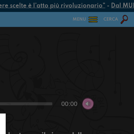
 scelte è l’atto più rivoluzionario”
-
Dal MUR 2
MENU
CERCA
00:00