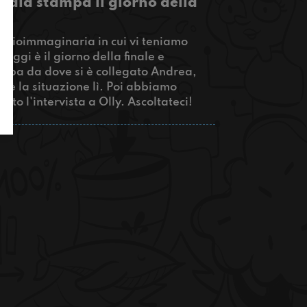
 sala stampa il giorno della
adioimmaginaria in cui vi teniamo
Oggi è il giorno della finale e
tampa da dove si è collegato Andrea,
e è la situazione lì. Poi abbiamo
ito l'intervista a Olly. Ascoltateci!