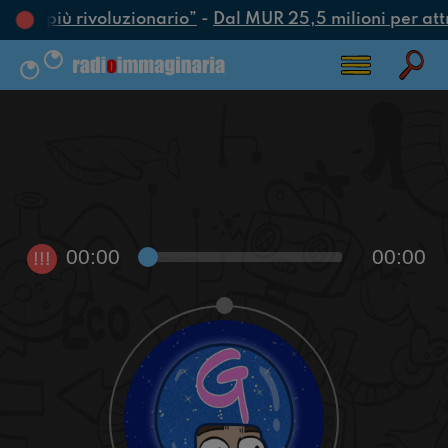
’atto più rivoluzionario”
-
Dal MUR 25,5 milioni per attrar
00:00
00:00
!!!