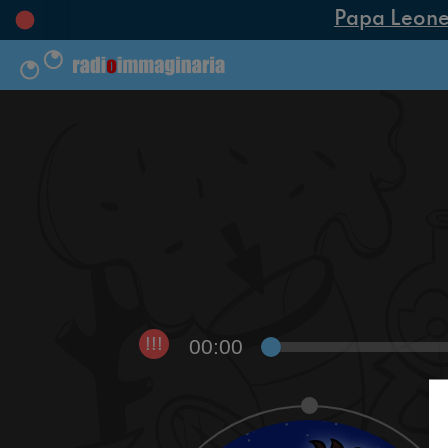
Papa Leone XI
00:00
!!!