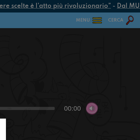
 scelte è l’atto più rivoluzionario”
-
Dal MUR 2
MENU
CERCA
00:00