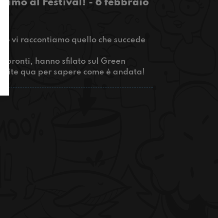
iamo al Festival! - 6 febbraio
o vi raccontiamo quello che succede
no pronti, hanno sfilato sul Green
entite qua per sapere come è andata!