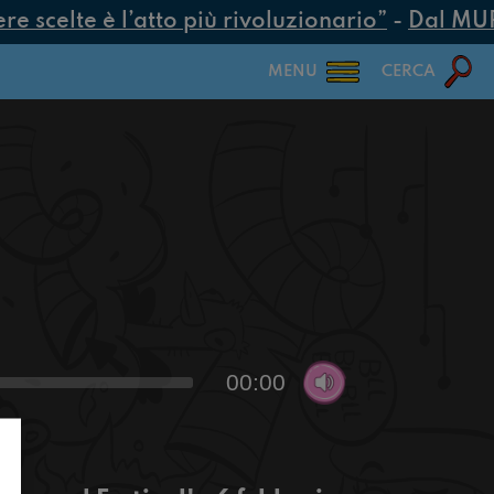
 scelte è l’atto più rivoluzionario”
-
Dal MUR 2
MENU
CERCA
00:00