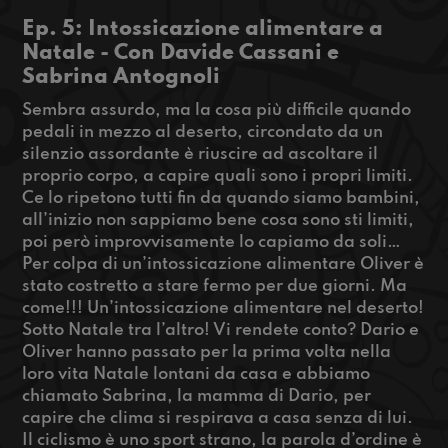
Ep. 5: Intossicazione alimentare a
Natale - Con Davide Cassani e
Sabrina Antognoli
Sembra assurdo, ma la cosa più difficile quando
pedali in mezzo al deserto, circondato da un
silenzio assordante è riuscire ad ascoltare il
proprio corpo, a capire quali sono i propri limiti.
Ce lo ripetono tutti fin da quando siamo bambini,
all’inizio non sappiamo bene cosa sono sti limiti,
poi però improvvisamente lo capiamo da soli…
Per colpa di un’intossicazione alimentare Oliver è
stato costretto a stare fermo per due giorni. Ma
come!!! Un’intossicazione alimentare nel deserto!
Sotto Natale tra l’altro! Vi rendete conto? Dario e
Oliver hanno passato per la prima volta nella
loro vita Natale lontani da casa e abbiamo
chiamato Sabrina, la mamma di Dario, per
capire che clima si respirava a casa senza di lui.
Il ciclismo è uno sport strano, la parola d’ordine è