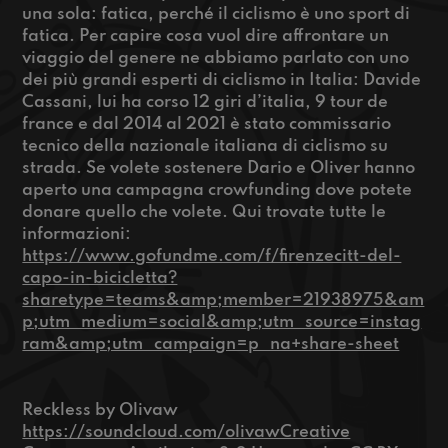
una sola: fatica, perché il ciclismo è uno sport di
fatica. Per capire cosa vuol dire affrontare un
viaggio del genere ne abbiamo parlato con uno
dei più grandi esperti di ciclismo in Italia: Davide
Cassani, lui ha corso 12 giri d’italia, 9 tour de
france e dal 2014 al 2021 è stato commissario
tecnico della nazionale italiana di ciclismo su
strada. Se volete sostenere Dario e Oliver hanno
aperto una campagna crowfunding dove potete
donare quello che volete. Qui trovate tutte le
informazioni:
https://www.gofundme.com/f/firenzecitt-del-
capo-in-bicicletta?
sharetype=teams&amp;member=21938975&am
p;utm_medium=social&amp;utm_source=instag
ram&amp;utm_campaign=p_na+share-sheet
Reckless by Olivaw
https://soundcloud.com/olivawCreative