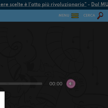
e scelte è l’atto più rivoluzionario”
-
Dal MUR 
MENU
CERCA
00:00