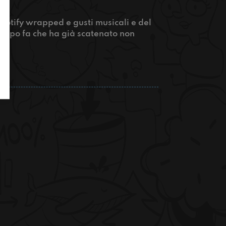
Spotify wrapped e gusti musicali e del
empo fa che ha già scatenato non