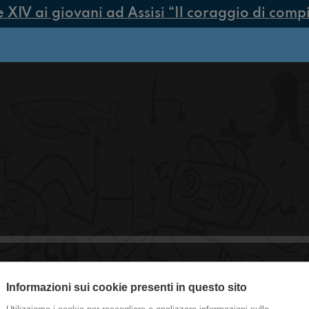
IV ai giovani ad Assisi “Il coraggio di compier
Informazioni sui cookie presenti in questo sito