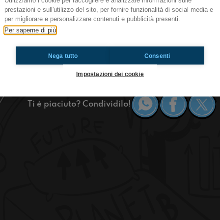
Utilizziamo i cookie per raccogliere e analizzare informazioni sulle
#Ciampino Ballerine e musica
prestazioni e sull'utilizzo del sito, per fornire funzionalità di social media e
per migliorare e personalizzare contenuti e pubblicità presenti.
Ciao a tutti ragazzi! Oggi parleremo dei nostri 
Per saperne di più
nuovo cortometraggio Disney annunciato poco t
poche polemiche. Bella regazz
Nega tutto
Consenti
Ciampino
Impostazioni dei cookie
Ti è piaciuto? Condividilo!