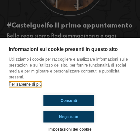
#Castelguelfo Il primo appuntamento
Bella rega siamo Radioimmaginaria e oggi
parleremo del primo bacio e tutorial di come dire
Informazioni sui cookie presenti in questo sito
ai propri genitori di aver preso un brutto voto.
Utilizziamo i cookie per raccogliere e analizzare informazioni sulle
Castel Guelfo
prestazioni e sull'utilizzo del sito, per fornire funzionalità di social
media e per migliorare e personalizzare contenuti e pubblicità
presenti.
Per saperne di più
Ti è piaciuto? Condividilo!
Consenti
Nega tutto
Impostazioni dei cookie