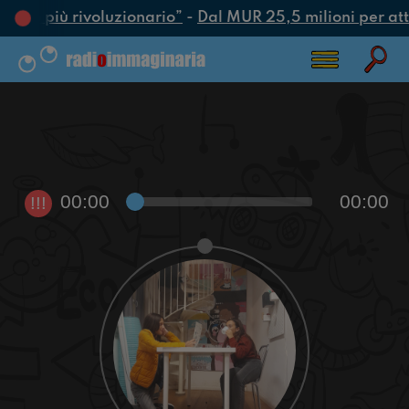
’atto più rivoluzionario”
-
Dal MUR 25,5 milioni per attra
00:00
00:00
!!!