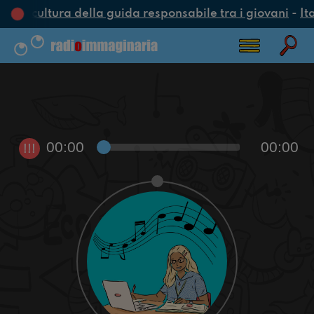
una cultura della guida responsabile tra i giovani
-
It
00:00
00:00
!!!