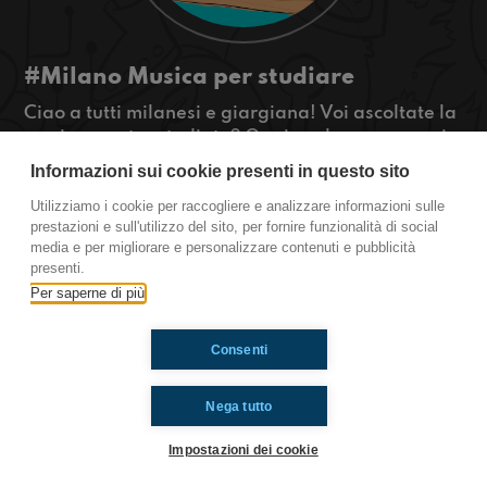
#Milano Musica per studiare
Ciao a tutti milanesi e giargiana! Voi ascoltate la
musica mentre studiate? Oggi parleremo proprio
di questo e di un nuovo tipo di videochiamata.
Informazioni sui cookie presenti in questo sito
Restate connessi!
Utilizziamo i cookie per raccogliere e analizzare informazioni sulle
prestazioni e sull'utilizzo del sito, per fornire funzionalità di social
Milano
media e per migliorare e personalizzare contenuti e pubblicità
presenti.
Per saperne di più
Ti è piaciuto? Condividilo!
Consenti
Nega tutto
Impostazioni dei cookie