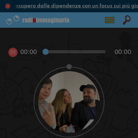
ne e recupero dalle dipendenze con un focus sui più gi
00:00
00:00
!!!