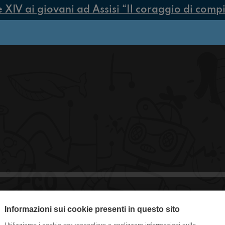
V ai giovani ad Assisi “Il coraggio di compier
#Ciampino E siamo sempre uno in più
Informazioni sui cookie presenti in questo sito