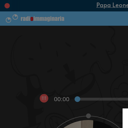
Papa Leone XI
00:00
!!!