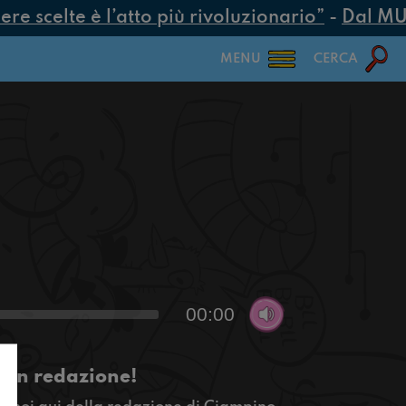
e scelte è l’atto più rivoluzionario”
-
Dal MUR 2
MENU
CERCA
00:00
 in redazione!