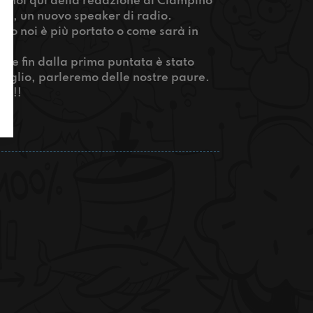
gi noi qui della redazione di Ciampino
ona, un nuovo speaker di radio.
ndo noi è più portato o come sarà in
che fin dalla prima puntata è stato
 meglio, parleremo delle nostre paure.
aa!!