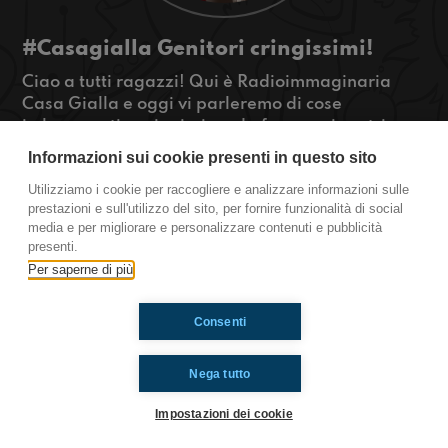
#Casagialla Genitori cringissimi!
Ciao a tutti ragazzi! Qui è Radioimmaginaria
Casa Gialla e oggi vi parleremo di cose
imbrazzanti e cringissime da fare con i nostri
genitori e di quanto sono belli i giochi da carte
Informazioni sui cookie presenti in questo sito
collezionabili. Se volete saperne di più sentite
Utilizziamo i cookie per raccogliere e analizzare informazioni sulle
qui!
prestazioni e sull'utilizzo del sito, per fornire funzionalità di social
media e per migliorare e personalizzare contenuti e pubblicità
Casa Gialla
presenti.
Per saperne di più
Ti è piaciuto? Condividilo!
Consenti
Nega tutto
Impostazioni dei cookie