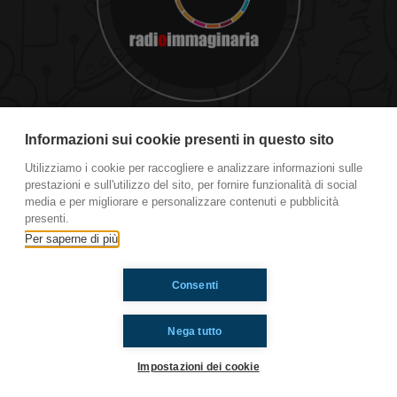
#cg Il Rock non va mai in pensione
Informazioni sui cookie presenti in questo sito
Utilizziamo i cookie per raccogliere e analizzare informazioni sulle
prestazioni e sull'utilizzo del sito, per fornire funzionalità di social
Ti è piaciuto? Condividilo!
media e per migliorare e personalizzare contenuti e pubblicità
presenti.
Per saperne di più
Consenti
Nega tutto
Impostazioni dei cookie