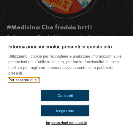
#Medicina Che freddo brr!!
Bella regaz! Oggi abbiamo molto freddo e siamo
molto arrabbiati con Dante. Stay tuned!
Informazioni sui cookie presenti in questo sito
Utilizziamo i cookie per raccogliere e analizzare informazioni sulle
Medicina
prestazioni e sull'utilizzo del sito, per fornire funzionalità di social
media e per migliorare e personalizzare contenuti e pubblicità
presenti.
Ti è piaciuto? Condividilo!
Per saperne di più
Consenti
Nega tutto
Impostazioni dei cookie