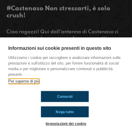
#Castenaso Non stressarti, è solo
crush!
Ciao ragazzi! Qui dall’antenna di Castenaso ci
sono novità in tema amore. La scorsa settimana
vi abbiamo parlato di crush 1 ma in soli 7 giorni
Informazioni sui cookie presenti in questo sito
c’è stato un grande colpo di scena: è arrivato
crush 2 che sembra aver avuto la meglio. Volete
Utilizziamo i cookie per raccogliere e analizzare informazioni sulle
prestazioni e sull'utilizzo del sito, per fornire funzionalità di social
scoprire di più? Ascoltate qui!
media e per migliorare e personalizzare contenuti e pubblicità
presenti.
Castenaso
Per saperne di più
Consenti
Ti è piaciuto? Condividilo!
Nega tutto
Impostazioni dei cookie