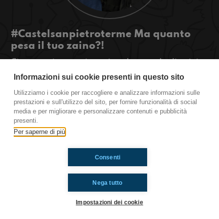
#Castelsanpietroterme Ma quanto
pesa il tuo zaino?!
Ciao a tutti ragazzi, oggi parleremo degli zaini
troppo pesanti e di un videogioco fantastico. Se
Informazioni sui cookie presenti in questo sito
vi interessa rimanete sintonizzati!
Utilizziamo i cookie per raccogliere e analizzare informazioni sulle
prestazioni e sull'utilizzo del sito, per fornire funzionalità di social
Castel San Pietro Terme
media e per migliorare e personalizzare contenuti e pubblicità
presenti.
Per saperne di più
Ti è piaciuto? Condividilo!
Consenti
Nega tutto
Impostazioni dei cookie