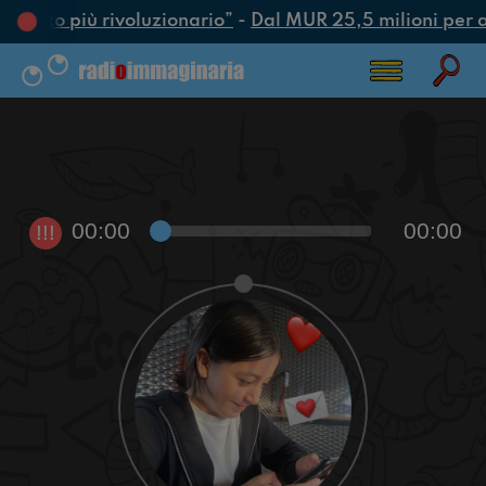
 l’atto più rivoluzionario”
-
Dal MUR 25,5 milioni per att
00:00
00:00
!!!