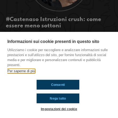
#Castenaso Istruzioni crush: come
essere meno sottoni
Radioimamginaria Castenaso
Ciao ragazzi, siamo Viola, Alessia e Alice dalla
Informazioni sui cookie presenti in questo sito
redazione di Castenaso! Oggi parleremo di
Utilizziamo i cookie per raccogliere e analizzare informazioni sulle
“regole” per non apparire sottone e delle
prestazioni e sull'utilizzo del sito, per fornire funzionalità di social
paghette settimanali. Ascoltateci!
media e per migliorare e personalizzare contenuti e pubblicità
presenti.
Per saperne di più
Ti è piaciuto? Condividilo!
Consenti
Nega tutto
Impostazioni dei cookie