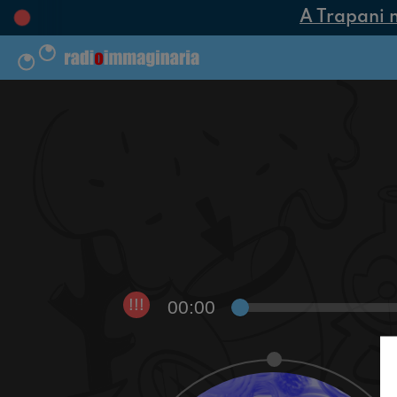
A Trapani na
00:00
!!!