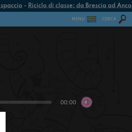
spaccio
-
Riciclo di classe: da Brescia ad Ancona
MENU
CERCA
00:00