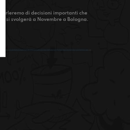
parleremo di decisioni importanti che
he si svolgerà a Novembre a Bologna.