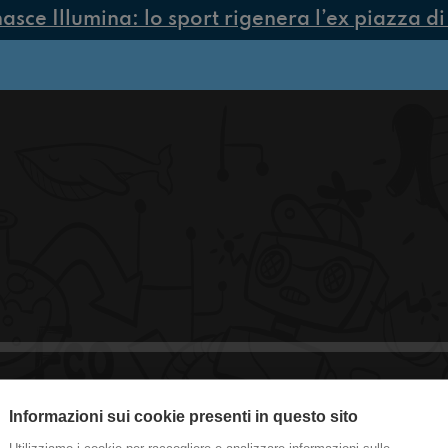
sce Illumina: lo sport rigenera l’ex piazza di 
Informazioni sui cookie presenti in questo sito