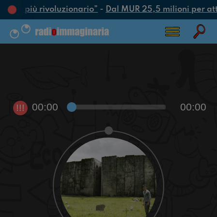
’atto più rivoluzionario”
-
Dal MUR 25,5 milioni per attra
00:00
00:00
!!!