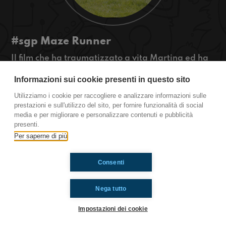
#sgp Maze Runner
Il film che ha traumatizzato a vita Martina ed ha
emozionato Flora: ora ve lo raccontano!
Informazioni sui cookie presenti in questo sito
Dopo questa recensione, lo andrete a vedere?
Utilizziamo i cookie per raccogliere e analizzare informazioni sulle
San Giovanni in Persiceto.
prestazioni e sull'utilizzo del sito, per fornire funzionalità di social
media e per migliorare e personalizzare contenuti e pubblicità
presenti.
Per saperne di più
Ti è piaciuto? Condividilo!
Consenti
Nega tutto
Impostazioni dei cookie