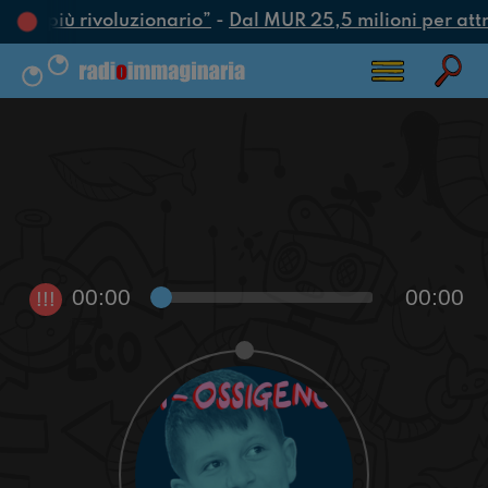
atto più rivoluzionario”
-
Dal MUR 25,5 milioni per attrar
00:00
00:00
!!!