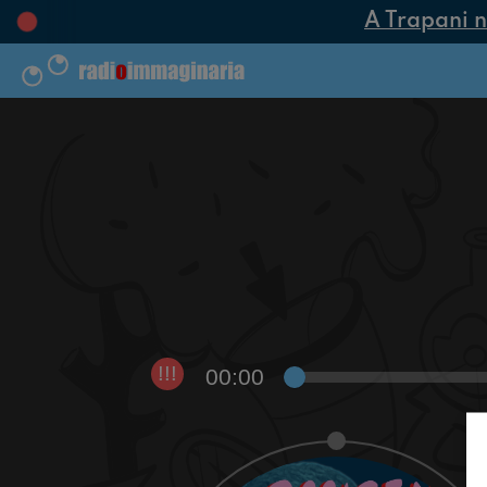
A Trapani nas
00:00
!!!