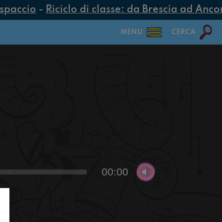
spaccio
-
Riciclo di classe: da Brescia ad Ancona
MENU
CERCA
00:00