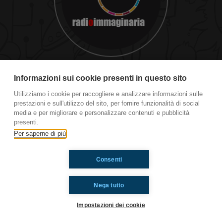
#cg Cinquanta Sfumature di Pintus
Informazioni sui cookie presenti in questo sito
Utilizziamo i cookie per raccogliere e analizzare informazioni sulle
prestazioni e sull'utilizzo del sito, per fornire funzionalità di social
Ti è piaciuto? Condividilo!
media e per migliorare e personalizzare contenuti e pubblicità
presenti.
Per saperne di più
Consenti
Nega tutto
Impostazioni dei cookie