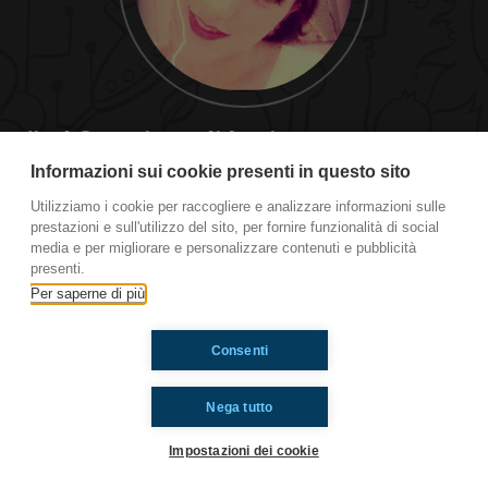
#pd Questione di Logica...
Informazioni sui cookie presenti in questo sito
...6 ore di felicità.
Utilizziamo i cookie per raccogliere e analizzare informazioni sulle
prestazioni e sull'utilizzo del sito, per fornire funzionalità di social
Ti è piaciuto? Condividilo!
media e per migliorare e personalizzare contenuti e pubblicità
presenti.
Per saperne di più
Consenti
Nega tutto
Impostazioni dei cookie