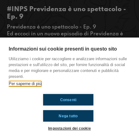
#INPS Previdenza è uno spettacolo -
Ep. 9
Previdenza è uno spettacolo - Ep. 9
Ed eccoci in un nuovo episodio di Previdenza è
uno spettacolo, il podcast di TeenParade 2022, il
festival del lavoro speigato dagli adolescenti in
Informazioni sui cookie presenti in questo sito
collaborazione con INPS. Siamo al Giffoni film
Utilizziamo i cookie per raccogliere e analizzare informazioni sulle
festival e non potevamo non parlare di questo
prestazioni e sull'utilizzo del sito, per fornire funzionalità di social
universo. Quali sono i principali doveri e benefit
media e per migliorare e personalizzare contenuti e pubblicità
per i lavoratori del mondo dello spettacolo?
presenti.
Cercheremo di rispondere a questa domanda!
Per saperne di più
Consenti
Ti è piaciuto? Condividilo!
Nega tutto
Impostazioni dei cookie