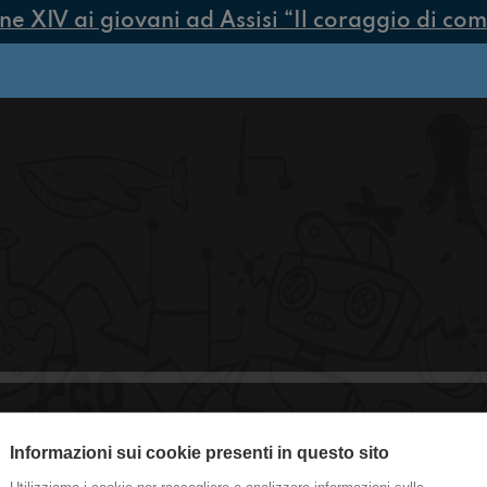
XIV ai giovani ad Assisi “Il coraggio di compi
Informazioni sui cookie presenti in questo sito