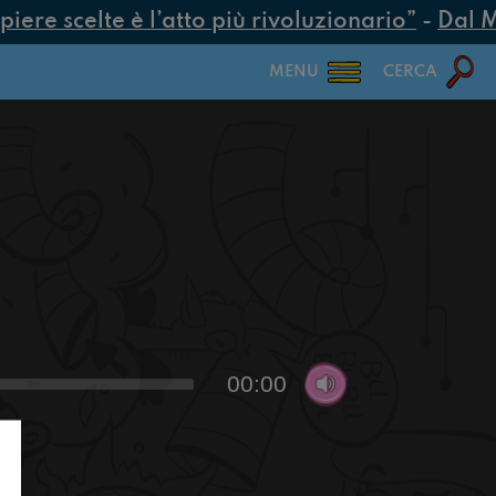
ere scelte è l’atto più rivoluzionario”
-
Dal MUR
MENU
CERCA
00:00