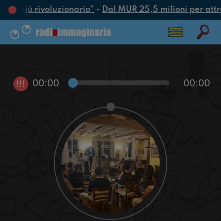
atto più rivoluzionario”
-
Dal MUR 25,5 milioni per attrar
00:00
00:00
!!!