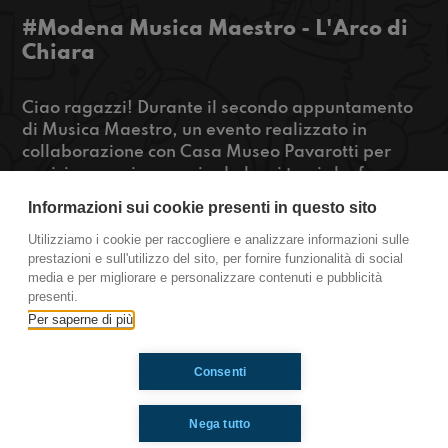
#Modena Musica Maestro - L'Arco di
Chiara
Ciao ragazzi! Durante il secondo appuntamento
di Musica Maestro, un evento realizzato in
collaborazione con Casa Museo Pavarotti per
avvicinare noi ragazzi ad alcuni temi che fanno
parte della nostra vita, abbiamo presentato
Informazioni sui cookie presenti in questo sito
"L'Arco di Chiara" il podcast che abbiamo
realizzato per RaiPlay Sound che racconta la
Utilizziamo i cookie per raccogliere e analizzare informazioni sulle
prestazioni e sull'utilizzo del sito, per fornire funzionalità di social
storia di Chiara Gualzetti.
media e per migliorare e personalizzare contenuti e pubblicità
presenti.
Modena
Per saperne di più
Consenti
Ti è piaciuto? Condividilo!
Nega tutto