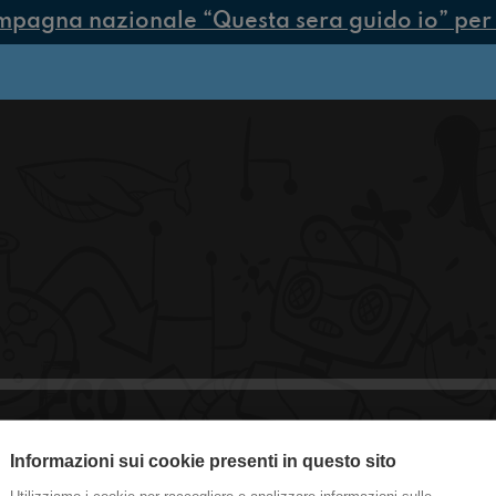
mpagna nazionale “Questa sera guido io” per p
Informazioni sui cookie presenti in questo sito