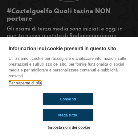
#Castelguelfo Quali tesine NON
portare
Gli esami di terza media sono iniziati e oggi in
questa nuova puntata di Radioimmaginaria
Castel Guelfo si parla di tesine! Ecco tutte le
Informazioni sui cookie presenti in questo sito
tesine da NON portare se non volete fare una
brutta figura. E voi? Che cosa avete portato
Utilizziamo i cookie per raccogliere e analizzare informazioni sulle
all'esame?
prestazioni e sull'utilizzo del sito, per fornire funzionalità di social
media e per migliorare e personalizzare contenuti e pubblicità
Castel Guelfo
presenti.
Per saperne di più
Ti è piaciuto? Condividilo!
Consenti
Nega tutto
Impostazioni dei cookie