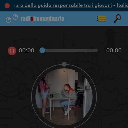
 cultura della guida responsabile tra i giovani
-
Itali
00:00
00:00
!!!