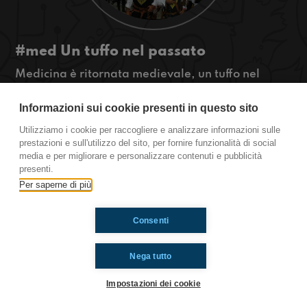
#med Un tuffo nel passato
Medicina è ritornata medievale, un tuffo nel
passato con 3 giorni di festa che prendono il
nome di "Barbarossa" e noi vi spiegheremo
Informazioni sui cookie presenti in questo sito
perché e per come...
Utilizziamo i cookie per raccogliere e analizzare informazioni sulle
Ascoltate anche il resto per scoprire altre
prestazioni e sull'utilizzo del sito, per fornire funzionalità di social
curiosità!
media e per migliorare e personalizzare contenuti e pubblicità
presenti.
Per saperne di più
Ti è piaciuto? Condividilo!
Consenti
Nega tutto
Impostazioni dei cookie