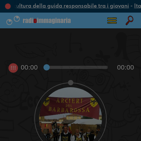
na cultura della guida responsabile tra i giovani
-
Ita
00:00
00:00
!!!