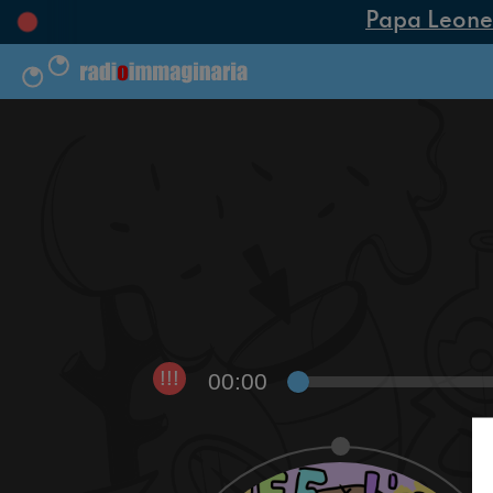
Papa Leone XI
00:00
!!!