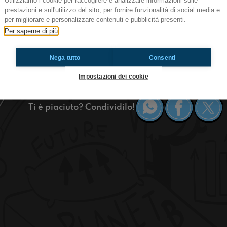
Utilizziamo i cookie per raccogliere e analizzare informazioni sulle
#Toscanella Idee per l'estate!
prestazioni e sull'utilizzo del sito, per fornire funzionalità di social media e
per migliorare e personalizzare contenuti e pubblicità presenti.
Bella rega, siamo tornati dopo alcune settimane 
Per saperne di più
siamo qui giusto in tempo per aiutarvi con delle
amici. inoltre parleremo anche degli abiti più br
Nega tutto
Consenti
Toscanella
Impostazioni dei cookie
Ti è piaciuto? Condividilo!