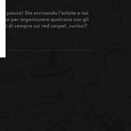
di pausa! Sta arrivando l'estate e noi
 idee per organizzare qualcosa con gli
utti di sempre sui red carpet, curiosi?