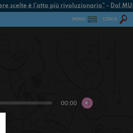
 scelte è l’atto più rivoluzionario”
-
Dal MUR 2
MENU
CERCA
00:00