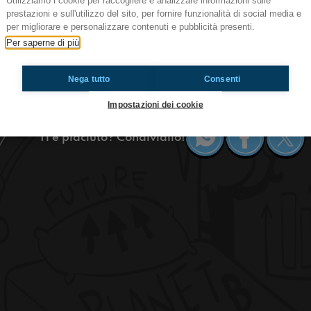
Utilizziamo i cookie per raccogliere e analizzare informazioni sulle
prestazioni e sull'utilizzo del sito, per fornire funzionalità di social media e
#Ignotone Ep. 4
per migliorare e personalizzare contenuti e pubblicità presenti.
Ignotone Ep. 4
Per saperne di più
Nella quarta puntata Valgi (che è anche il nostr
l’identità del L’IGNOTONE per garantirsi un posto
Nega tutto
Consenti
tecnico e concorrente nella stessa puntata? Indo
Impostazioni dei cookie
Ti è piaciuto? Condividilo!