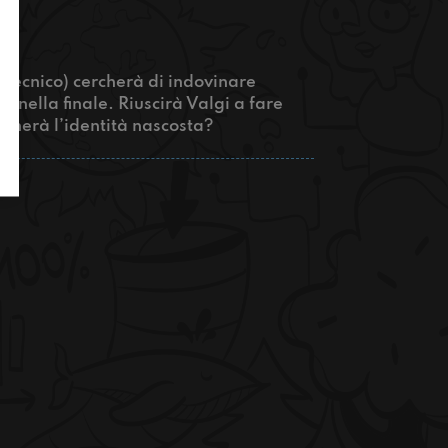
o tecnico) cercherà di indovinare
 nella finale. Riuscirà Valgi a fare
vinerà l’identità nascosta?