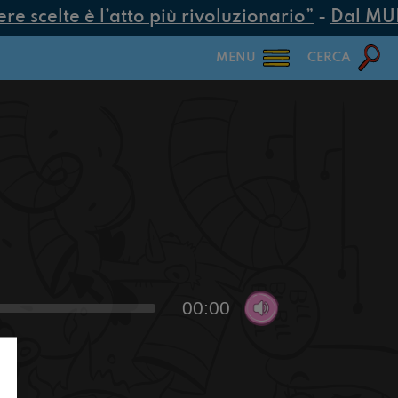
 scelte è l’atto più rivoluzionario”
-
Dal MUR 2
MENU
CERCA
00:00