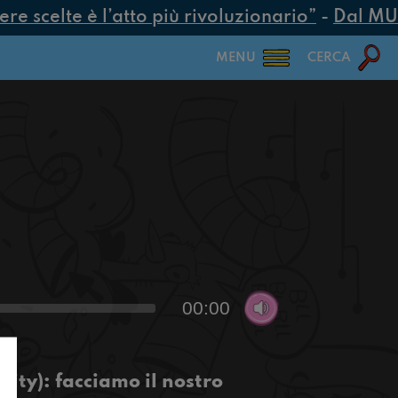
 scelte è l’atto più rivoluzionario”
-
Dal MUR 2
MENU
CERCA
00:00
ity): facciamo il nostro