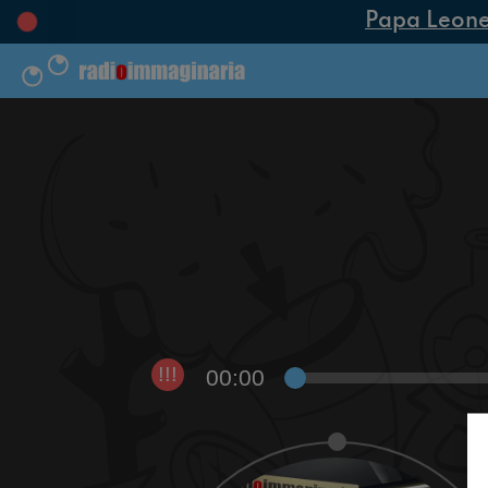
Papa Leone XI
00:00
!!!