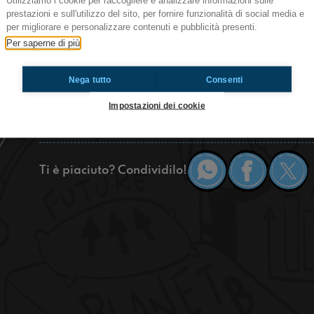
Utilizziamo i cookie per raccogliere e analizzare informazioni sulle
bilancio di sostenibilità!
prestazioni e sull'utilizzo del sito, per fornire funzionalità di social media e
per migliorare e personalizzare contenuti e pubblicità presenti.
Bella rega, siamo stati a Milano a Istituto Ganas
ambientale e sociale. Nella seconda puntata ab
Per saperne di più
Domenico Ganassini e con il group innovation ma
per un'azienda essere sostenibile da tutti i punti
Nega tutto
Consenti
manager della divisione health care, abbiamo pa
ogni giorno un'azienda deve affrontare. E alla 
Impostazioni dei cookie
Sentite qui
Ti è piaciuto? Condividilo!