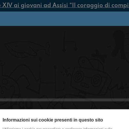
V ai giovani ad Assisi “Il coraggio di compiere
Informazioni sui cookie presenti in questo sito
#Milano Ganassini About (Responsibil