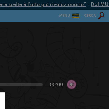
 scelte è l’atto più rivoluzionario”
-
Dal MUR 2
MENU
CERCA
00:00