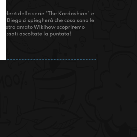
 parlerà della serie "The Kardashian" e
 cui Diego ci spiegherà che cosa sono le
 al nostro amato Wikihow scopriremo
ressati ascoltate la puntata!