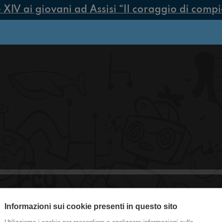
V ai giovani ad Assisi “Il coraggio di compiere
Informazioni sui cookie presenti in questo sito
#Cremona Reality "come ti scippo la