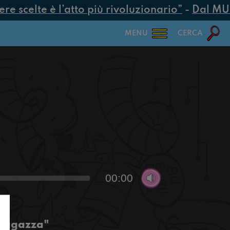
 scelte è l’atto più rivoluzionario”
-
Dal MUR 2
MENU
CERCA
00:00
 ragazza"