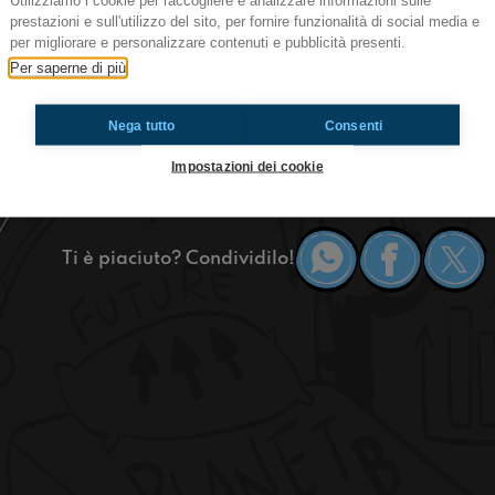
Utilizziamo i cookie per raccogliere e analizzare informazioni sulle
prestazioni e sull'utilizzo del sito, per fornire funzionalità di social media e
per migliorare e personalizzare contenuti e pubblicità presenti.
Bella regas, in questa puntata la nostra Mati ci
Per saperne di più
perché vederla. Poi ci sarà la rubrica #128bit in
macchine virtuali, voi lo sapete? Infine grazie
come rubare la ragazza a qualcuno, se siete inte
Nega tutto
Consenti
Impostazioni dei cookie
Cremona
Ti è piaciuto? Condividilo!